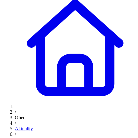
/
Obec
/
Aktuality
/