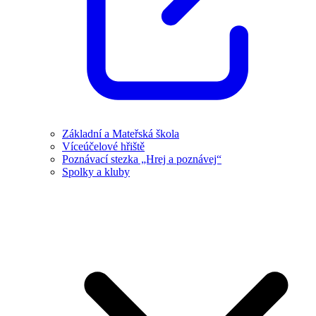
Základní a Mateřská škola
Víceúčelové hřiště
Poznávací stezka „Hrej a poznávej“
Spolky a kluby