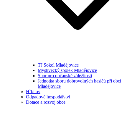
TJ Sokol Mladějovice
Myslivecký spolek Mladějovice
Sbor pro občanské záležitosti
Jednotka sboru dobrovolných hasičů při obci
Mladějovice
Hřbitov
Odpadové hospodářství
Dotace a rozvoj obce