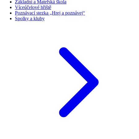
Základní a Mateřská škola
Víceúčelové hřiště
Poznávací stezka „Hrej a poznávej“
Spolky a kluby