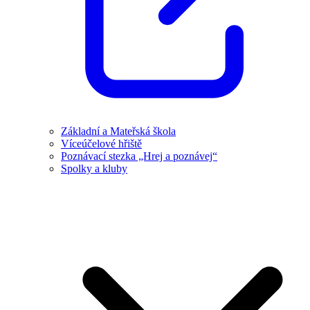
Základní a Mateřská škola
Víceúčelové hřiště
Poznávací stezka „Hrej a poznávej“
Spolky a kluby