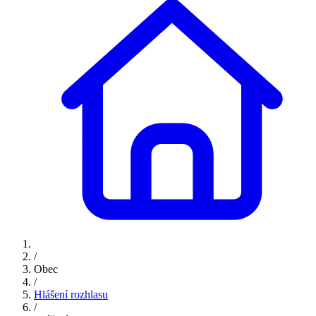
/
Obec
/
Hlášení rozhlasu
/