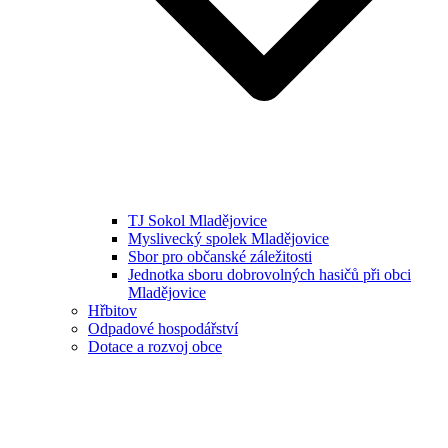
TJ Sokol Mladějovice
Myslivecký spolek Mladějovice
Sbor pro občanské záležitosti
Jednotka sboru dobrovolných hasičů při obci
Mladějovice
Hřbitov
Odpadové hospodářství
Dotace a rozvoj obce