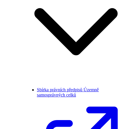
Sbírka právních předpisů Územně
samosprávných celků