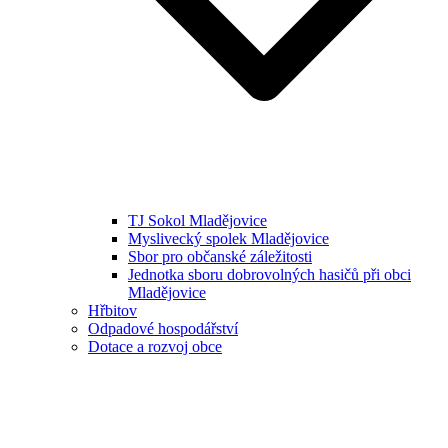
TJ Sokol Mladějovice
Myslivecký spolek Mladějovice
Sbor pro občanské záležitosti
Jednotka sboru dobrovolných hasičů při obci
Mladějovice
Hřbitov
Odpadové hospodářství
Dotace a rozvoj obce