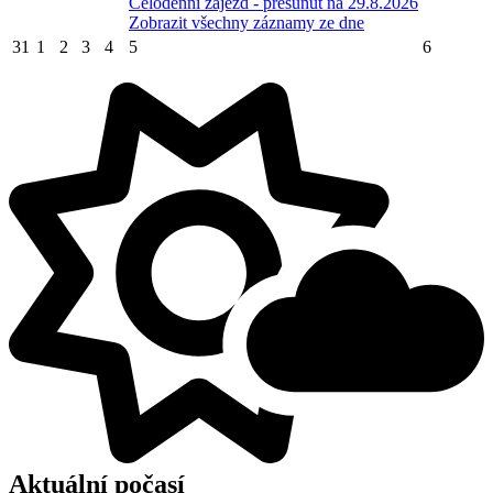
Celodenní zájezd - přesunut na 29.8.2026
Zobrazit všechny záznamy ze dne
31
1
2
3
4
5
6
Aktuální počasí