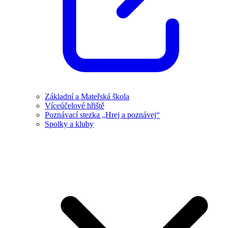
Základní a Mateřská škola
Víceúčelové hřiště
Poznávací stezka „Hrej a poznávej“
Spolky a kluby