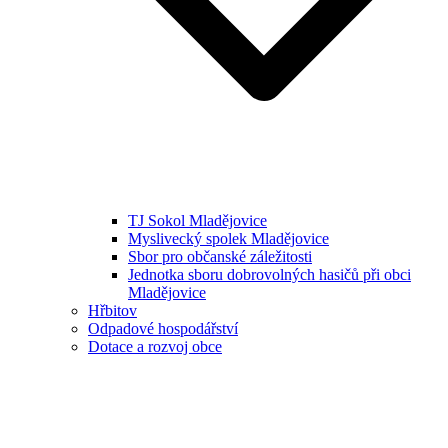
TJ Sokol Mladějovice
Myslivecký spolek Mladějovice
Sbor pro občanské záležitosti
Jednotka sboru dobrovolných hasičů při obci
Mladějovice
Hřbitov
Odpadové hospodářství
Dotace a rozvoj obce