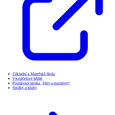
Základní a Mateřská škola
Víceúčelové hřiště
Poznávací stezka „Hrej a poznávej“
Spolky a kluby