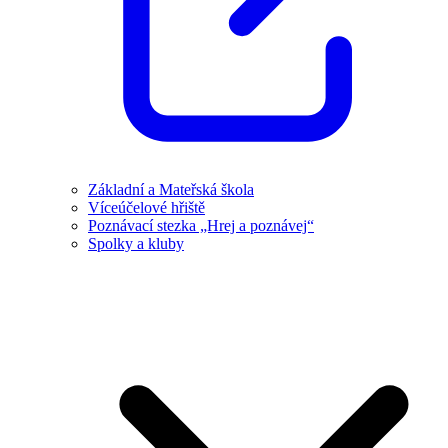
Základní a Mateřská škola
Víceúčelové hřiště
Poznávací stezka „Hrej a poznávej“
Spolky a kluby