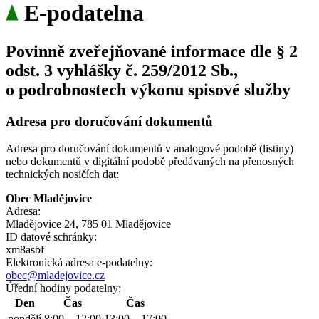
E-podatelna
Povinně zveřejňované informace dle § 2
odst. 3 vyhlášky č. 259/2012 Sb.,
o podrobnostech výkonu spisové služby
Adresa pro doručování dokumentů
Adresa pro doručování dokumentů v analogové podobě (listiny)
nebo dokumentů v digitální podobě předávaných na přenosných
technických nosičích dat:
Obec Mladějovice
Adresa:
Mladějovice 24, 785 01 Mladějovice
ID datové schránky:
xm8asbf
Elektronická adresa e‑podatelny:
obec@mladejovice.cz
Úřední hodiny podatelny:
Den
Čas
Čas
pondělí
8:00 – 12:00
13:00 – 17:00