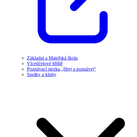
Základní a Mateřská škola
Víceúčelové hřiště
Poznávací stezka „Hrej a poznávej“
Spolky a kluby