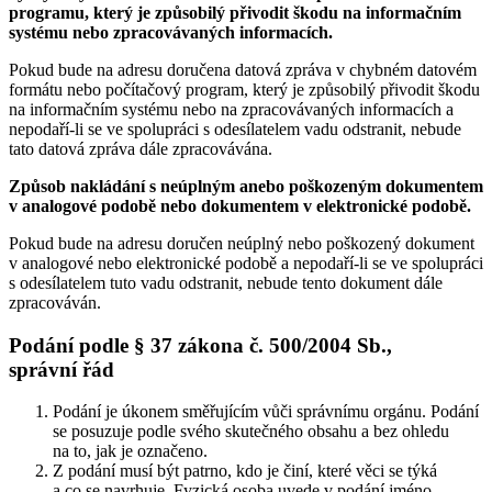
programu, který je způsobilý přivodit škodu na informačním
systému nebo zpracovávaných informacích.
Pokud bude na adresu doručena datová zpráva v chybném datovém
formátu nebo počítačový program, který je způsobilý přivodit škodu
na informačním systému nebo na zpracovávaných informacích a
nepodaří-li se ve spolupráci s odesílatelem vadu odstranit, nebude
tato datová zpráva dále zpracovávána.
Způsob nakládání s neúplným anebo poškozeným dokumentem
v analogové podobě nebo dokumentem v elektronické podobě.
Pokud bude na adresu doručen neúplný nebo poškozený dokument
v analogové nebo elektronické podobě a nepodaří-li se ve spolupráci
s odesílatelem tuto vadu odstranit, nebude tento dokument dále
zpracováván.
Podání podle § 37 zákona č. 500/2004 Sb.,
správní řád
Podání je úkonem směřujícím vůči správnímu orgánu. Podání
se posuzuje podle svého skutečného obsahu a bez ohledu
na to, jak je označeno.
Z podání musí být patrno, kdo je činí, které věci se týká
a co se navrhuje. Fyzická osoba uvede v podání jméno,