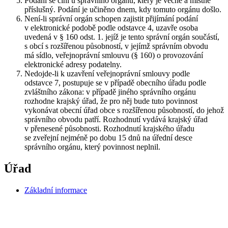
Podání se činí u správního orgánu, který je věcně a místně
příslušný. Podání je učiněno dnem, kdy tomuto orgánu došlo.
Není-li správní orgán schopen zajistit přijímání podání
v elektronické podobě podle odstavce 4, uzavře osoba
uvedená v § 160 odst. 1. jejíž je tento správní orgán součástí,
s obcí s rozšířenou působností, v jejímž správním obvodu
má sídlo, veřejnoprávní smlouvu (§ 160) o provozování
elektronické adresy podatelny.
Nedojde-li k uzavření veřejnoprávní smlouvy podle
odstavce 7, postupuje se v případě obecního úřadu podle
zvláštního zákona: v případě jiného správního orgánu
rozhodne krajský úřad, že pro něj bude tuto povinnost
vykonávat obecní úřad obce s rozšířenou působností, do jehož
správního obvodu patří. Rozhodnutí vydává krajský úřad
v přenesené působnosti. Rozhodnutí krajského úřadu
se zveřejní nejméně po dobu 15 dnů na úřední desce
správního orgánu, který povinnost neplnil.
Úřad
Základní informace