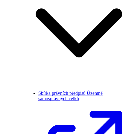
Sbírka právních předpisů Územně
samosprávných celků