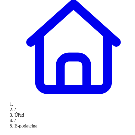
/
Úřad
/
E-podatelna