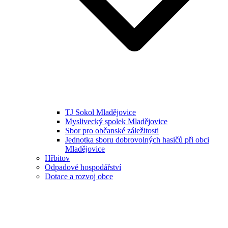
TJ Sokol Mladějovice
Myslivecký spolek Mladějovice
Sbor pro občanské záležitosti
Jednotka sboru dobrovolných hasičů při obci
Mladějovice
Hřbitov
Odpadové hospodářství
Dotace a rozvoj obce