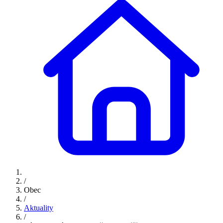
/
Obec
/
Aktuality
/