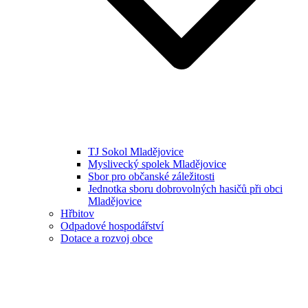
TJ Sokol Mladějovice
Myslivecký spolek Mladějovice
Sbor pro občanské záležitosti
Jednotka sboru dobrovolných hasičů při obci
Mladějovice
Hřbitov
Odpadové hospodářství
Dotace a rozvoj obce