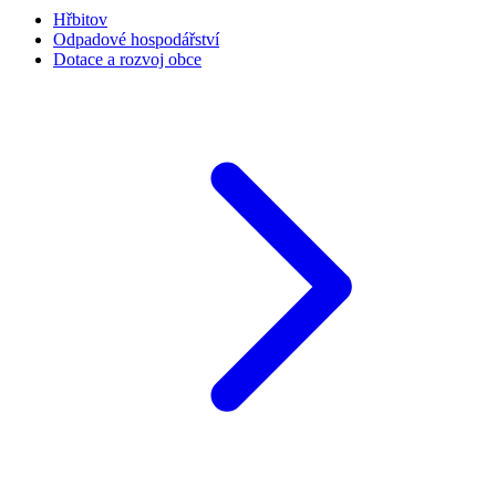
Hřbitov
Odpadové hospodářství
Dotace a rozvoj obce