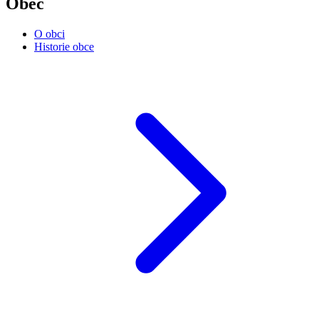
Obec
O obci
Historie obce