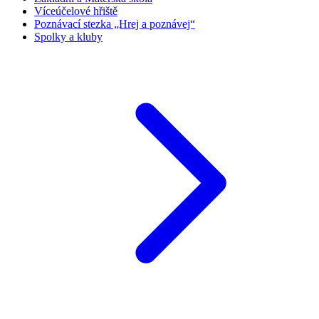
Víceúčelové hřiště
Poznávací stezka „Hrej a poznávej“
Spolky a kluby