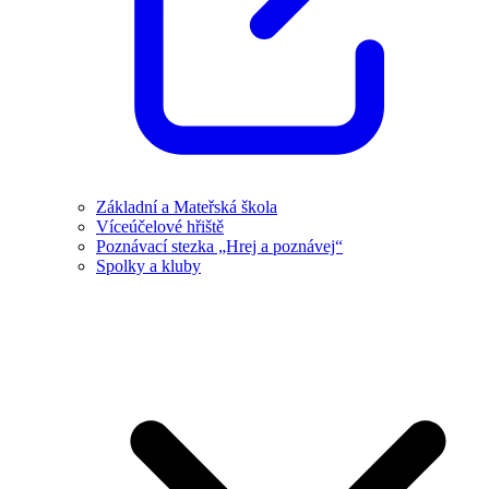
Základní a Mateřská škola
Víceúčelové hřiště
Poznávací stezka „Hrej a poznávej“
Spolky a kluby