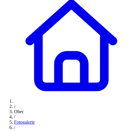
/
Obec
/
Fotogalerie
/