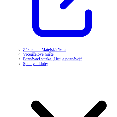
Základní a Mateřská škola
Víceúčelové hřiště
Poznávací stezka „Hrej a poznávej“
Spolky a kluby