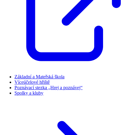
Základní a Mateřská škola
Víceúčelové hřiště
Poznávací stezka „Hrej a poznávej“
Spolky a kluby