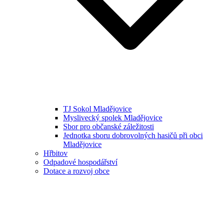
TJ Sokol Mladějovice
Myslivecký spolek Mladějovice
Sbor pro občanské záležitosti
Jednotka sboru dobrovolných hasičů při obci
Mladějovice
Hřbitov
Odpadové hospodářství
Dotace a rozvoj obce