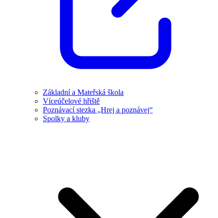
Základní a Mateřská škola
Víceúčelové hřiště
Poznávací stezka „Hrej a poznávej“
Spolky a kluby