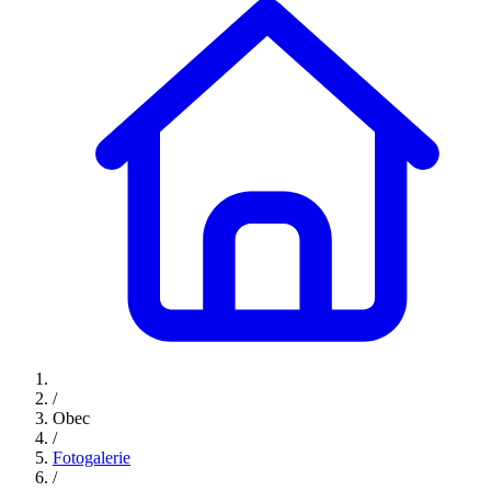
/
Obec
/
Fotogalerie
/