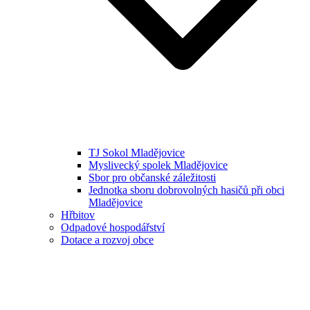
TJ Sokol Mladějovice
Myslivecký spolek Mladějovice
Sbor pro občanské záležitosti
Jednotka sboru dobrovolných hasičů při obci
Mladějovice
Hřbitov
Odpadové hospodářství
Dotace a rozvoj obce