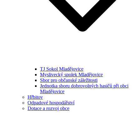
TJ Sokol Mladějovice
Myslivecký spolek Mladějovice
Sbor pro občanské záležitosti
Jednotka sboru dobrovolných hasičů při obci
Mladějovice
Hřbitov
Odpadové hospodářství
Dotace a rozvoj obce