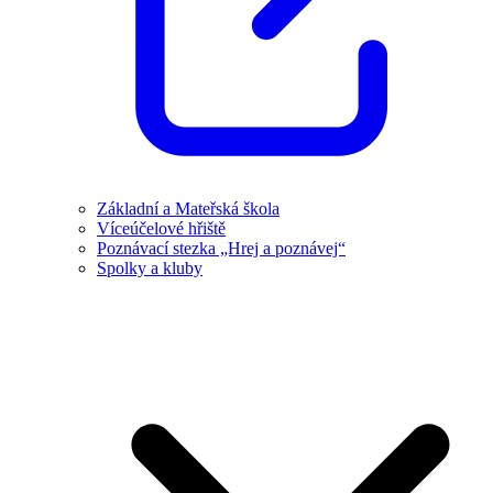
Základní a Mateřská škola
Víceúčelové hřiště
Poznávací stezka „Hrej a poznávej“
Spolky a kluby