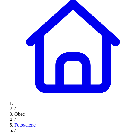
/
Obec
/
Fotogalerie
/