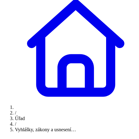
/
Úřad
/
Vyhlášky, zákony a usnesení…