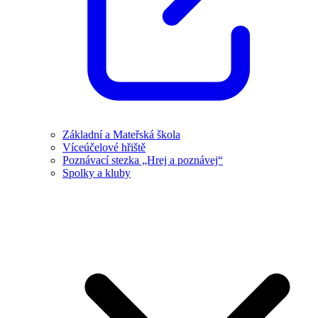
Základní a Mateřská škola
Víceúčelové hřiště
Poznávací stezka „Hrej a poznávej“
Spolky a kluby