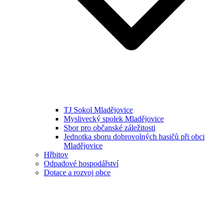
TJ Sokol Mladějovice
Myslivecký spolek Mladějovice
Sbor pro občanské záležitosti
Jednotka sboru dobrovolných hasičů při obci
Mladějovice
Hřbitov
Odpadové hospodářství
Dotace a rozvoj obce