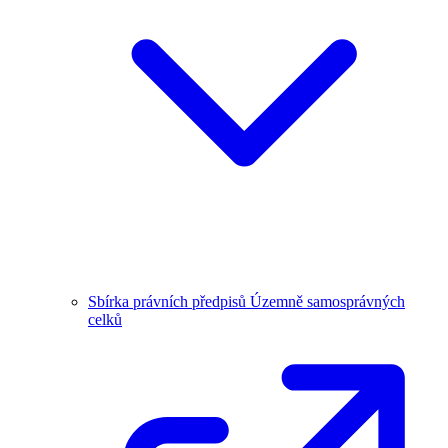
Sbírka právních předpisů Územně samosprávných
celků