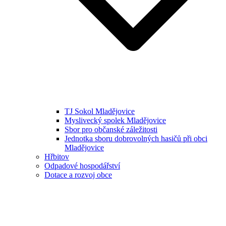
TJ Sokol Mladějovice
Myslivecký spolek Mladějovice
Sbor pro občanské záležitosti
Jednotka sboru dobrovolných hasičů při obci
Mladějovice
Hřbitov
Odpadové hospodářství
Dotace a rozvoj obce