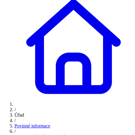
/
Úřad
/
Povinné informace
/