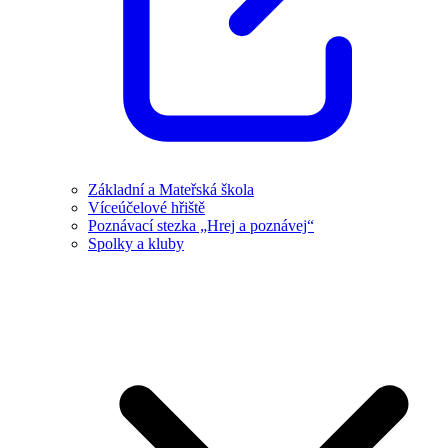
Základní a Mateřská škola
Víceúčelové hřiště
Poznávací stezka „Hrej a poznávej“
Spolky a kluby